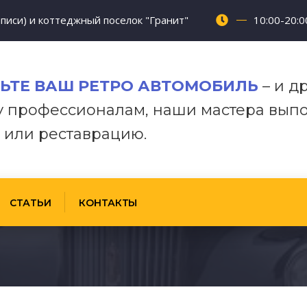
писи) и коттеджный поселок "Гранит"
10:00-20:0
ЬТЕ
ВАШ РЕТРО АВТОМОБИЛЬ
–
и
д
у
профессионалам,
наши
мастера
выпо
 или реставрацию.
СТАТЬИ
КОНТАКТЫ