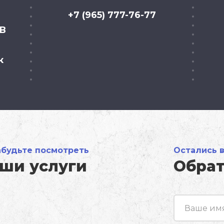
+7 (965) 777-76-77
2В
к
абудьте посмотреть
Остались 
ши услуги
Обрат