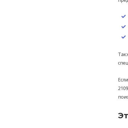
пред
Такж
спе
Если
2109
пои
Э