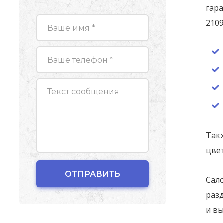
гара
2109
Такж
цвет
Сал
разд
и вы