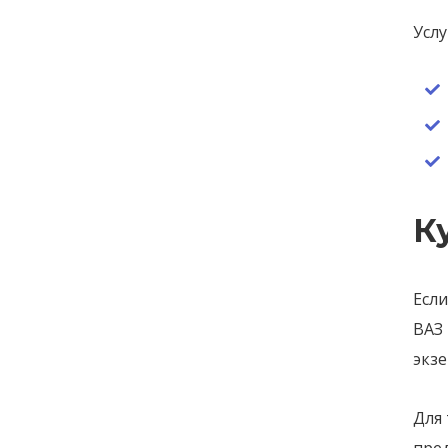
Услу
К
Есл
ВАЗ 
экз
Для 