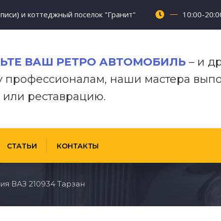
писи) и коттеджный поселок "Гранит"
10:00-20:0
ЬТЕ
ВАШ РЕТРО АВТОМОБИЛЬ
–
и
д
у
профессионалам,
наши
мастера
выпо
 или реставрацию.
СТАТЬИ
КОНТАКТЫ
ия ВАЗ 210934 Тарзан