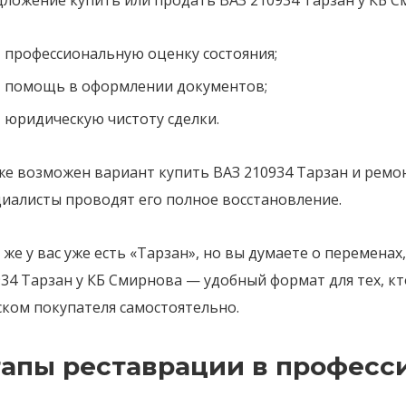
ложение купить или продать ВАЗ 210934 Тарзан у КБ См
профессиональную оценку состояния;
помощь в оформлении документов;
юридическую чистоту сделки.
е возможен вариант купить ВАЗ 210934 Тарзан и ремон
циалисты проводят его полное восстановление.
 же у вас уже есть «Тарзан», но вы думаете о переменах
34 Тарзан у КБ Смирнова — удобный формат для тех, к
ском покупателя самостоятельно.
тапы реставрации в профес