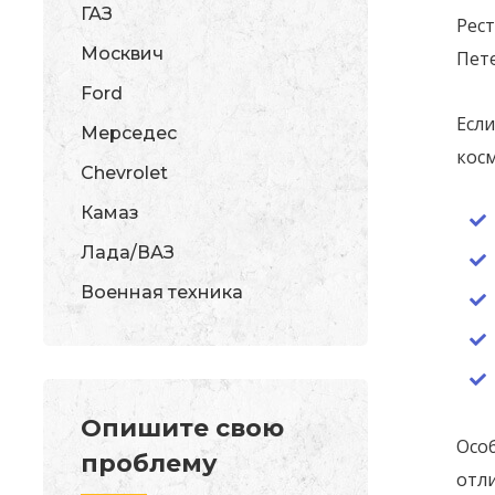
ГАЗ
Рес
Москвич
Пет
Ford
Если
Мерседес
кос
Chevrolet
Камаз
Лада/ВАЗ
Военная техника
Опишите свою
Особ
проблему
отл